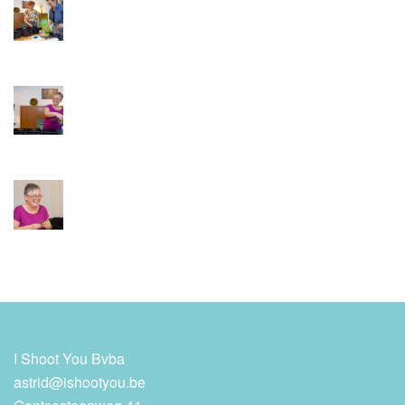
I Shoot You Bvba
astrid@ishootyou.be