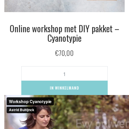
Online workshop met DIY pakket –
Cyanotypie
€
70,00
Online
workshop
met
DIY
IN WINKELMAND
pakket
-
Cyanotypie
aantal